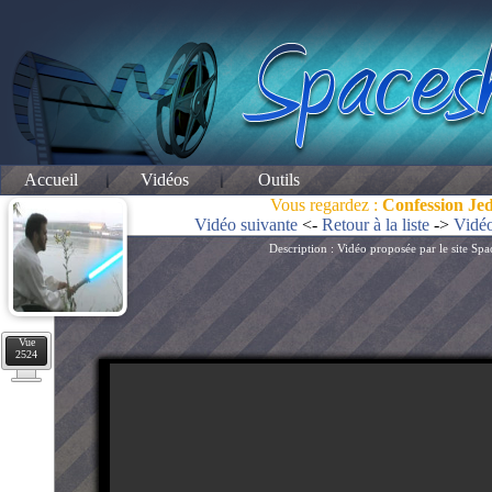
Accueil
Vidéos
Outils
Vous regardez :
Confession Jed
Vidéo suivante
<-
Retour à la liste
->
Vidéo
Description : Vidéo proposée par le site S
Vue
2524