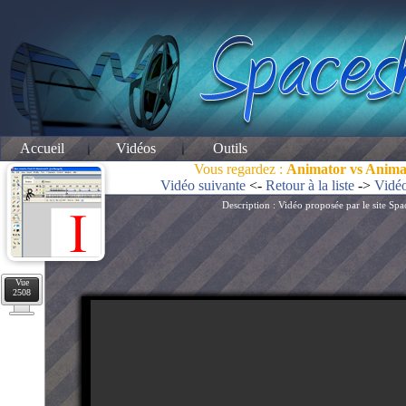
Accueil
Vidéos
Outils
Vous regardez :
Animator vs Anima
Vidéo suivante
<-
Retour à la liste
->
Vidéo
Description : Vidéo proposée par le site S
Vue
2508