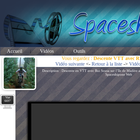
Accueil
Vidéos
Outils
Vous regardez :
Descente VTT avec R
Vidéo suivante
<-
Retour à la liste
->
Vidéo
Description : Descente en VTT avec Rui Sousa sur l’île de Madère au
Spaceshipone Web
Vue
6697