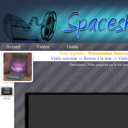
Accueil
Vidéos
Outils
Vous regardez :
Présentation Nouve
Vidéo suivante
<-
Retour à la liste
->
Vidéo
Description : Vidéo proposée par le site S
Vue
2635